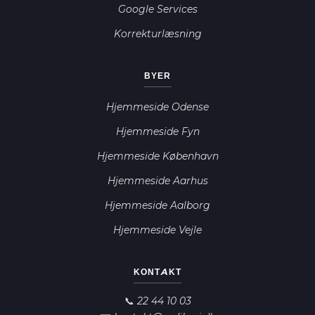
Google Services
Korrekturlæsning
BYER
Hjemmeside Odense
Hjemmeside Fyn
Hjemmeside København
Hjemmeside Aarhus
Hjemmeside Aalborg
Hjemmeside Vejle
Ardilogi AI
A
Online nu
KONTAKT
Hej! 👋 Jeg er Ardilogi's AI-assistent.
📞 22 44 10 03