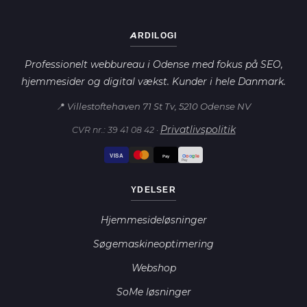
ARDILOGI
Professionelt webbureau i Odense med fokus på SEO,
hjemmesider og digital vækst. Kunder i hele Danmark.
📍 Villestoftehaven 71 St Tv, 5210 Odense NV
Privatlivspolitik
CVR nr.: 39 41 08 42 ·
VISA
G
o
o
g
le
Pay
Pay
YDELSER
Hjemmesideløsninger
Søgemaskineoptimering
Webshop
SoMe løsninger