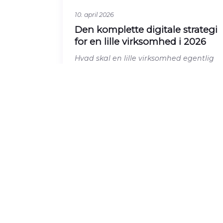
10. april 2026
Den komplette digitale strategi
for en lille virksomhed i 2026
Hvad skal en lille virksomhed egentlig
prioritere digitalt? Her er en konkret
prioriteret liste over hvad der giver
mest
Læs artiklen →
HJEMMESIDER