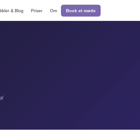
tikler & Blog
Priser
Om
Book et møde
al