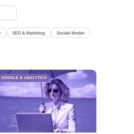
O
SEO & Marketing
Sociale Medier
Ardilogi AI
A
Online nu
GOOGLE & ANALYTICS
Hej! 👋 Jeg er Ardilogi's AI-
assistent.
Jeg hjælper dig med at finde den
rette løsning. Må jeg stille dig et
par korte spørgsmål?