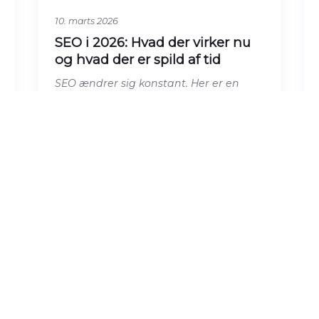
10. marts 2026
SEO i 2026: Hvad der virker nu
og hvad der er spild af tid
SEO ændrer sig konstant. Her er en
gennemgang af hvad der faktisk virker
i 2026 – og hvilke gamle teknikker du
roligt ka
Læs artiklen →
BRANDING & IMAGE