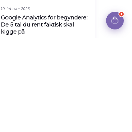
10. februar 2026
1
Google Analytics for begyndere:
De 5 tal du rent faktisk skal
kigge på
Google Analytics kan være
overvældende. Hundredvis af rapporter
og metrics. Her er de fem tal der faktisk
betyder noget
Læs artiklen →
HJEMMESIDER