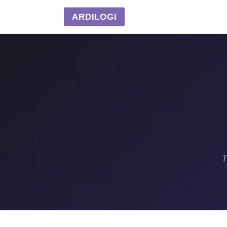
ARDILOGI
T