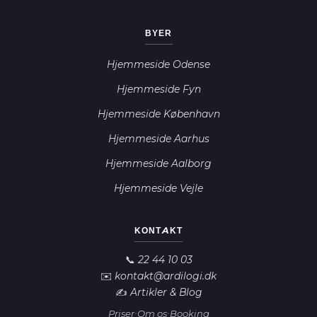
BYER
Hjemmeside Odense
Hjemmeside Fyn
Hjemmeside København
Hjemmeside Aarhus
Hjemmeside Aalborg
Hjemmeside Vejle
Ardilogi AI
A
Online nu
KONTAKT
Hej! 👋 Jeg er Ardilogi's AI-assistent.
📞 22 44 10 03
✉️ kontakt@ardilogi.dk
Jeg hjælper dig med at finde den rette
✍️ Artikler & Blog
løsning. Må jeg stille dig et par korte
·
·
Priser
Om os
Booking