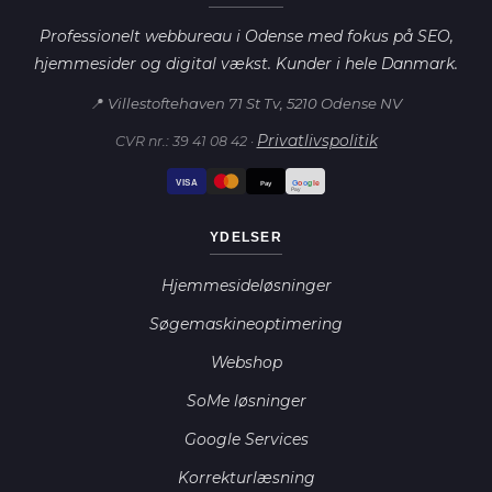
Professionelt webbureau i Odense med fokus på SEO,
hjemmesider og digital vækst. Kunder i hele Danmark.
📍 Villestoftehaven 71 St Tv, 5210 Odense NV
Privatlivspolitik
CVR nr.: 39 41 08 42 ·
VISA
G
o
o
g
le
Pay
Pay
YDELSER
Hjemmesideløsninger
Søgemaskineoptimering
Webshop
SoMe løsninger
Google Services
Korrekturlæsning