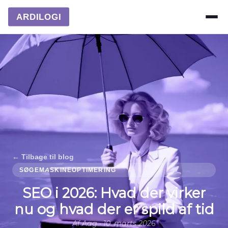
ARDILOGI
← Tilbage til blog
SØGEMASKINEOPTIMERING
SEO i 2026: Hvad der virker
nu og hvad der er spild af tid
Af Aag · 10. marts 2026