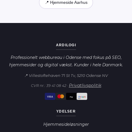
📍 Hjemmeside Aarhus
ARDILOGI
Professionelt webbureau i Odense med fokus på SEO,
hjemmesider og digital vækst. Kunder i hele Danmark.
📍 Villestoftehaven 71 St Tv, 5210 Odense NV
Privatlivspolitik
CVR nr.: 39 41 08 42 ·
VISA
G
o
o
g
le
Pay
Pay
YDELSER
Hjemmesideløsninger