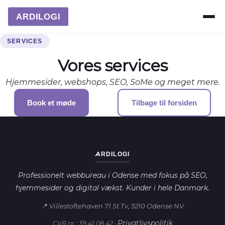
ARDILOGI
SERVICES
Vores services
Hjemmesider, webshops, SEO, SoMe og meget mere.
Book et møde
Tilbage til forsiden
ARDILOGI
Professionelt webbureau i Odense med fokus på SEO,
hjemmesider og digital vækst. Kunder i hele Danmark.
📍 Villestoftehaven 71 St Tv, 5210 Odense NV
Privatlivspolitik
CVR nr.: 39 41 08 42 ·