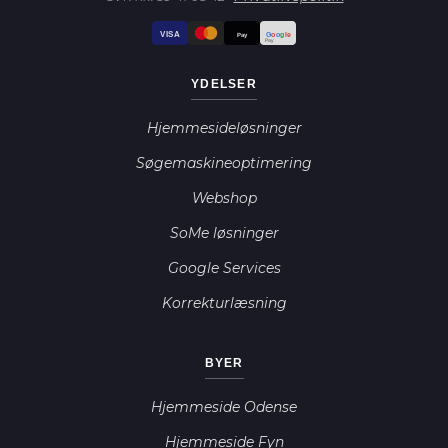
VISA
G
o
o
g
le
Pay
Pay
YDELSER
Hjemmesideløsninger
Søgemaskineoptimering
Webshop
SoMe løsninger
Google Services
Korrekturlæsning
BYER
Hjemmeside Odense
Hjemmeside Fyn