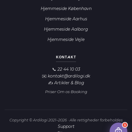
Hjemmeside København
Hjemmeside Aarhus
Hjemmeside Aalborg
Hjemmeside Vejle
Ardilogi AI
A
Online nu
KONTAKT
Hej! 👋 Jeg er Ardilogi's AI-assistent.
📞 22 44 10 03
✉️ kontakt@ardilogi.dk
Jeg hjælper dig med at finde den rette
✍️ Artikler & Blog
løsning. Må jeg stille dig et par korte
·
·
Priser
Om os
Booking
spørgsmål?
Copyright © Ardilogi 2021–2026 · Alle rettigheder forbeholdes
1
Support