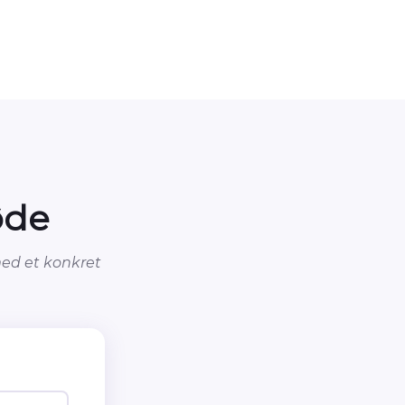
øde
 med et konkret