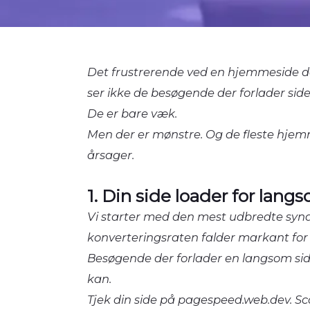
Det frustrerende ved en hjemmeside de
ser ikke de besøgende der forlader side
De er bare væk.
Men der er mønstre. Og de fleste hje
årsager.
1. Din side loader for lang
Vi starter med den mest udbredte synde
konverteringsraten falder markant for 
Besøgende der forlader en langsom side
kan.
Tjek din side på pagespeed.web.dev. Sc