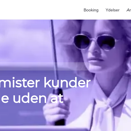
Booking
Ydelser
Ar
 mister kunder
e uden at