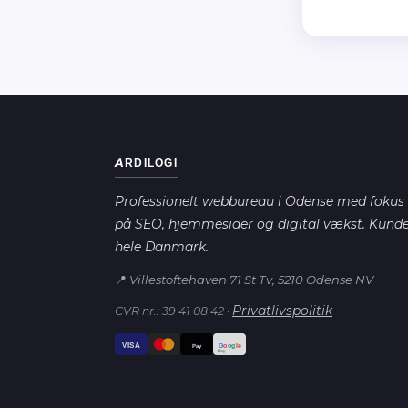
ARDILOGI
Professionelt webbureau i Odense med fokus
på SEO, hjemmesider og digital vækst. Kunde
hele Danmark.
📍 Villestoftehaven 71 St Tv, 5210 Odense NV
Privatlivspolitik
CVR nr.: 39 41 08 42 ·
VISA
G
o
o
g
le
Pay
Pay