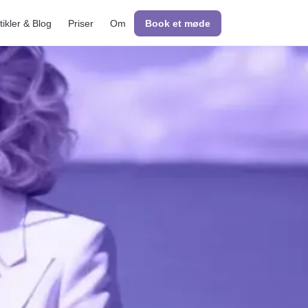
tikler & Blog
Priser
Om
Book et møde