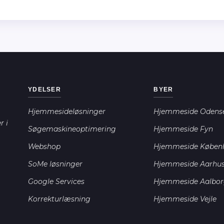
YDELSER
BYER
Hjemmesideløsninger
Hjemmeside Odens
r i
Søgemaskineoptimering
Hjemmeside Fyn
Webshop
Hjemmeside Køben
SoMe løsninger
Hjemmeside Aarhu
Google Services
Hjemmeside Aalbo
Korrekturlæsning
Hjemmeside Vejle