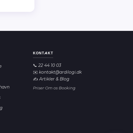
Ardilogi AI
A
KONTAKT
Online nu
📞 22 44 10 03
e
✉️ kontakt@ardilogi.dk
Hej! 👋 Jeg er Ardilogi's AI-
✍️ Artikler & Blog
assistent.
havn
·
·
Priser
Om os
Booking
Jeg hjælper dig med at finde den
s
rette løsning. Må jeg stille dig et
par korte spørgsmål?
rg