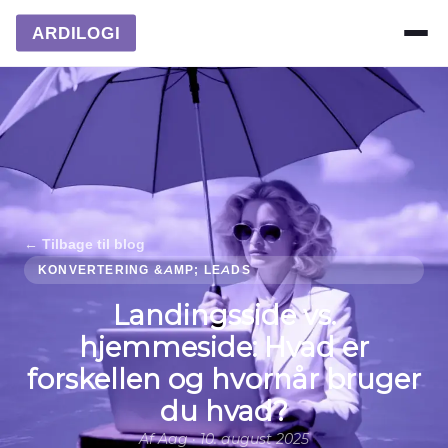
ARDILOGI
← Tilbage til blog
KONVERTERING &AMP; LEADS
Landingsside vs.
hjemmeside: Hvad er
forskellen og hvornår bruger
du hvad?
Af Aag · 10. august 2025