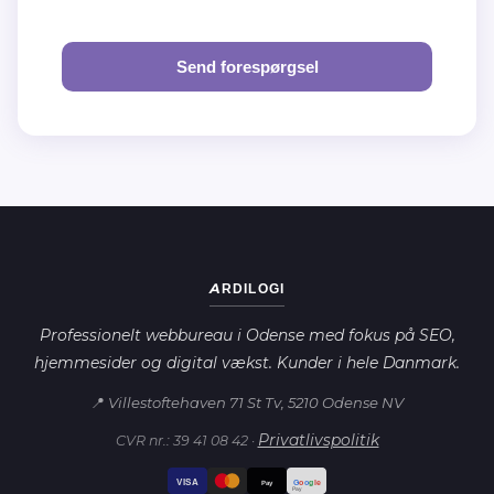
Send forespørgsel
ARDILOGI
Professionelt webbureau i Odense med fokus på SEO,
hjemmesider og digital vækst. Kunder i hele Danmark.
📍 Villestoftehaven 71 St Tv, 5210 Odense NV
Privatlivspolitik
CVR nr.: 39 41 08 42 ·
VISA
G
o
o
g
le
Pay
Pay