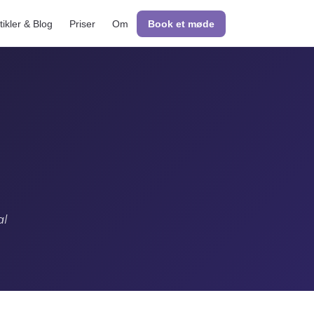
tikler & Blog
Priser
Om
Book et møde
al