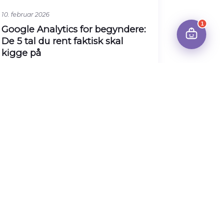
10. februar 2026
1
Google Analytics for begyndere:
De 5 tal du rent faktisk skal
kigge på
Google Analytics kan være
overvældende. Hundredvis af rapporter
og metrics. Her er de fem tal der faktisk
betyder noget
Læs artiklen →
HJEMMESIDER