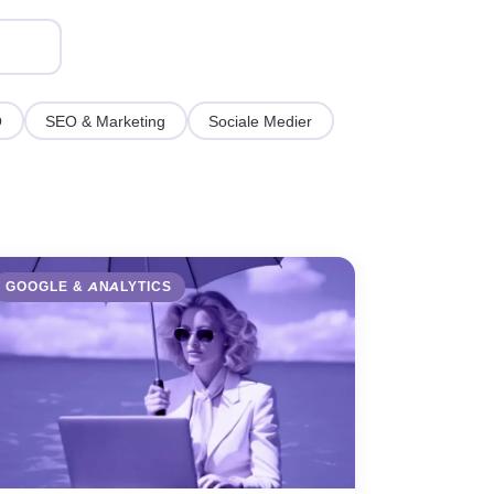
O
SEO & Marketing
Sociale Medier
Ardilogi AI
A
Online nu
GOOGLE & ANALYTICS
Hej! 👋 Jeg er Ardilogi's AI-
assistent.
Jeg hjælper dig med at finde den
rette løsning. Må jeg stille dig et
par korte spørgsmål?