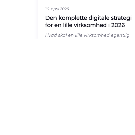
10. april 2026
Den komplette digitale strategi
for en lille virksomhed i 2026
Hvad skal en lille virksomhed egentlig
prioritere digitalt? Her er en konkret
prioriteret liste over hvad der giver
mest
Læs artiklen →
HJEMMESIDER