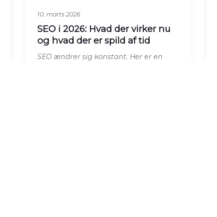
10. marts 2026
SEO i 2026: Hvad der virker nu
og hvad der er spild af tid
SEO ændrer sig konstant. Her er en
gennemgang af hvad der faktisk virker
i 2026 – og hvilke gamle teknikker du
roligt ka
Læs artiklen →
BRANDING & IMAGE