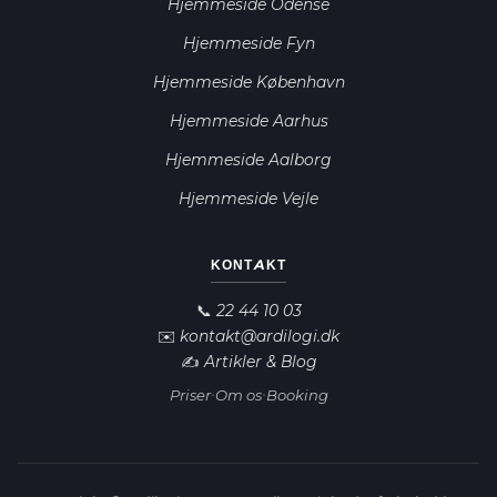
Hjemmeside Odense
Hjemmeside Fyn
Hjemmeside København
Hjemmeside Aarhus
Hjemmeside Aalborg
Hjemmeside Vejle
Ardilogi AI
A
Online nu
KONTAKT
Hej! 👋 Jeg er Ardilogi's AI-assistent.
📞 22 44 10 03
✉️ kontakt@ardilogi.dk
Jeg hjælper dig med at finde den rette
✍️ Artikler & Blog
løsning. Må jeg stille dig et par korte
·
·
Priser
Om os
Booking
spørgsmål?