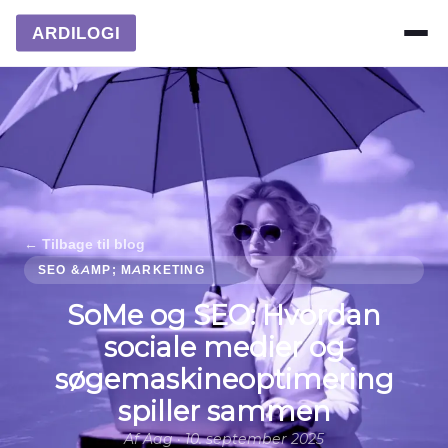
ARDILOGI
← Tilbage til blog
SEO &AMP; MARKETING
SoMe og SEO: Hvordan
sociale medier og
søgemaskineoptimering
spiller sammen
Af Aag · 10. september 2025