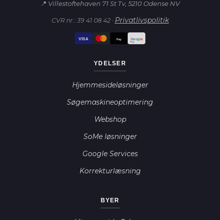
📍 Villestoftehaven 71 St Tv, 5210 Odense NV
Privatlivspolitik
CVR nr.: 39 41 08 42 ·
VISA
G
o
o
g
le
Pay
Pay
YDELSER
Hjemmesideløsninger
Søgemaskineoptimering
Webshop
SoMe løsninger
Google Services
Korrekturlæsning
BYER